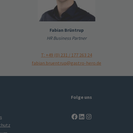
Fabian Brüntrup
HR Business Partner
T: +49 (0) 231 / 177 263 24
fabian.bruentrup@gastro-hero.de
Folge uns
s
chutz