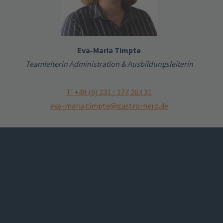
Eva-Maria Timpte
Teamleiterin Administration & Ausbildungsleiterin
T: +49 (0) 231 / 177 263 31
eva-maria.timpte@gastro-hero.de