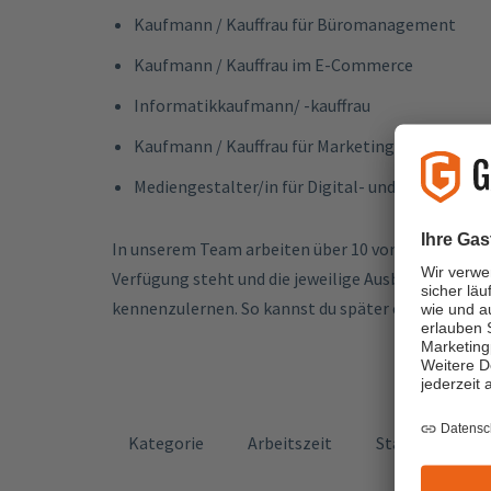
Kaufmann / Kauffrau für Büromanagement
Kaufmann / Kauffrau im E-Commerce
Informatikkaufmann/ -kauffrau
Kaufmann / Kauffrau für Marketingkommunika
Mediengestalter/in für Digital- und Print
In unserem Team arbeiten über 10 von der IHK aner
Verfügung steht und die jeweilige Ausbildung leit
kennenzulernen. So kannst du später einen Job bei
Kategorie
Arbeitszeit
Standort