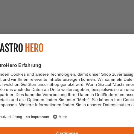
tion
kannte Ausbilder. Dadurch stellen wir sicher, dass in jedem Depa
et. Auch bei einer Ausbildung im jeweiligen Fachbereich, hast du 
 uns übernehmen, der genau deinen Stärken entspricht. Das klingt
Offene Azubi-Stellen
Filter zurücksetzen