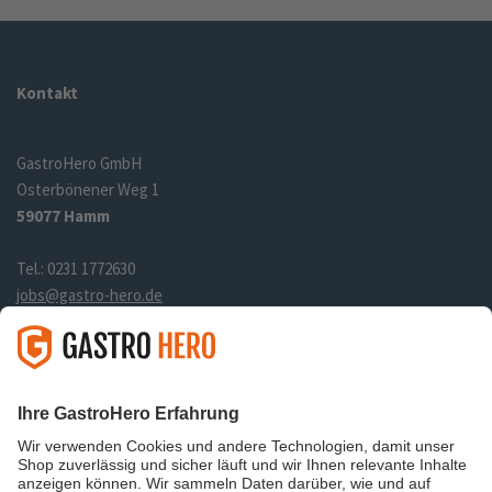
Kontakt
GastroHero GmbH
Osterbönener Weg 1
59077 Hamm
Tel.: 0231 1772630
jobs@gastro-hero.de
Links
Über uns
Datenschutz