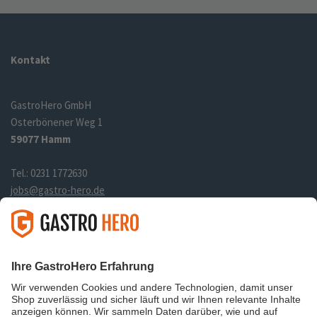
Kontakt
GastroHero GmbH
Osterbönener Weg 1
59077 Hamm
Tel.: 0231 1772630
jobs@gastro-hero.de
Links
Über uns
Datenschutz