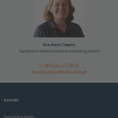
Eva-Maria Timpte
Teamleiterin Administration & Ausbildungsleiterin
T: +49 (0) 231 / 177 263 31
eva-maria.timpte@gastro-hero.de
Kontakt
GastroHero GmbH