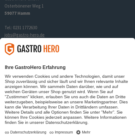
Osterbönener Weg 1
59077 Hamm
Tel.: 0231 1772630
jobs@gastro-hero.de
Links
Über uns
Datenschutz
Impressum
Shop
Folge uns