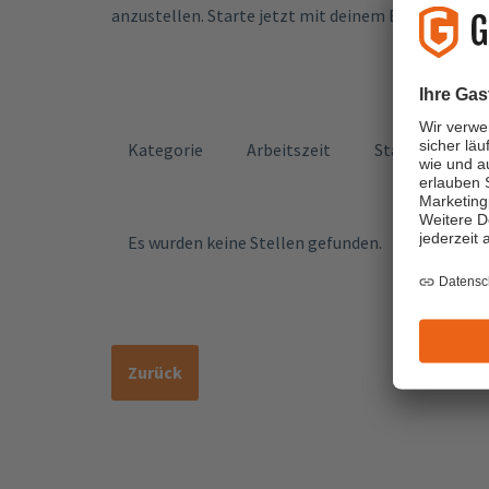
anzustellen. Starte jetzt mit deinem Einstieg i
Of
Kategorie
Arbeitszeit
Standort
Es wurden keine Stellen gefunden.
Zurück