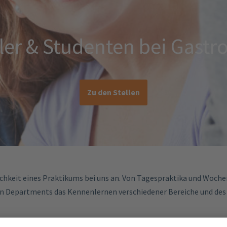
ler & Studenten bei Gastr
Zu den Stellen
chkeit eines Praktikums bei uns an. Von Tagespraktika und Wochen
den Departments das Kennenlernen verschiedener Bereiche und de
nd Werkstudent*innen, mit dem Ziel, die Studierenden nach der Bee