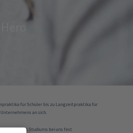
oHero
praktika für Schüler bis zu Langzeitpraktika für
s Unternehmens an sich.
ndigung ihres Studiums bei uns fest