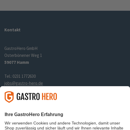
Kontakt
GastroHero GmbH
Osterbönener Weg 1
59077 Hamm
Tel.: 0231 1772630
jobs@gastro-hero.de
Links
Über uns