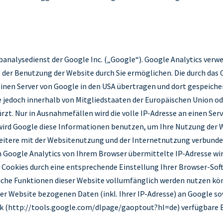
analysedienst der Google Inc. („Google“). Google Analytics verwe
 der Benutzung der Website durch Sie ermöglichen. Die durch das
inen Server von Google in den USA übertragen und dort gespeicher
gle jedoch innerhalb von Mitgliedstaaten der Europäischen Union
zt. Nur in Ausnahmefällen wird die volle IP-Adresse an einen Ser
e wird Google diese Informationen benutzen, um Ihre Nutzung der
itere mit der Websitenutzung und der Internetnutzung verbund
 Google Analytics von Ihrem Browser übermittelte IP-Adresse wi
ookies durch eine entsprechende Einstellung Ihrer Browser-Softwa
liche Funktionen dieser Website vollumfänglich werden nutzen kön
er Website bezogenen Daten (inkl. Ihrer IP-Adresse) an Google so
nk (http://tools.google.com/dlpage/gaoptout?hl=de) verfügbare B