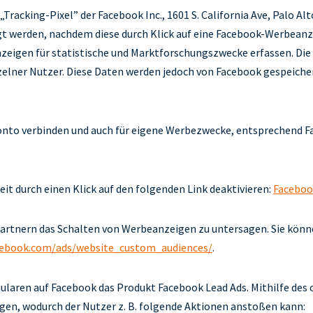
Tracking-Pixel” der Facebook Inc., 1601 S. California Ave, Palo Alt
gt werden, nachdem diese durch Klick auf eine Facebook-Werbeanz
eigen für statistische und Marktforschungszwecke erfassen. Die 
elner Nutzer. Diese Daten werden jedoch von Facebook gespeicher
onto verbinden und auch für eigene Werbezwecke, entsprechend 
it durch einen Klick auf den folgenden Link deaktivieren:
Facebook
Partnern das Schalten von Werbeanzeigen zu untersagen. Sie kön
cebook.com/ads/website_custom_audiences/
.
laren auf Facebook das Produkt Facebook Lead Ads. Mithilfe des o
en, wodurch der Nutzer z. B. folgende Aktionen anstoßen kann: