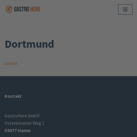
Skip
to
content
Dortmund
zurück
Kontakt
GastroHero GmbH
Osterbönener Weg 1
59077 Hamm