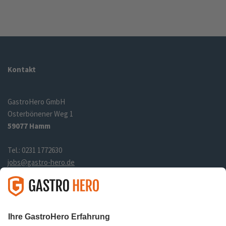
Kontakt
GastroHero GmbH
Osterbönener Weg 1
59077 Hamm
Tel.: 0231 1772630
jobs@gastro-hero.de
Links