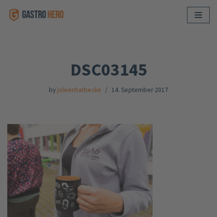
Skip
to
content
DSC03145
by
joleenharbecke
14. September 2017