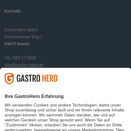
Kontakt
GastroHero GmbH
Osterbönener Weg 1
59077 Hamm
Tel.: 0231 1772630
jobs@gastro-hero.de
Links
Über uns
Datenschutz
Impressum
Shop